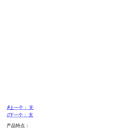
ꄴ
上一个：
无
ꄲ
下一个：
无
产品特点：