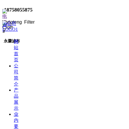
18758055875
Yongteng Filter
끀
Cloth
ꁲ
永腾滤布
网
站
首
页
公
司
简
介
产
品
展
示
业
内
要