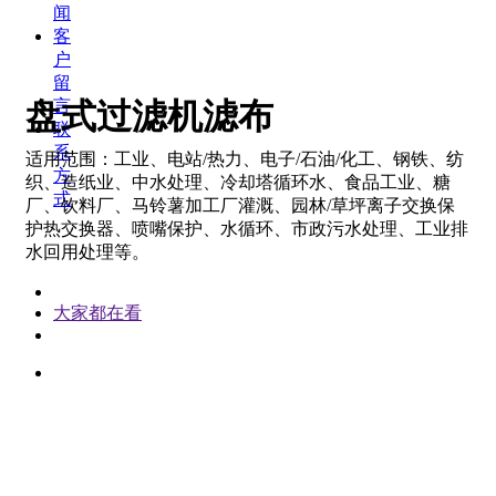
闻
客
户
留
言
盘式过滤机滤布
联
系
适用范围：工业、电站/热力、电子/石油/化工、钢铁、纺
方
织、造纸业、中水处理、冷却塔循环水、食品工业、糖
式
厂、饮料厂、马铃薯加工厂灌溉、园林/草坪离子交换保
护热交换器、喷嘴保护、水循环、市政污水处理、工业排
水回用处理等。
大家都在看